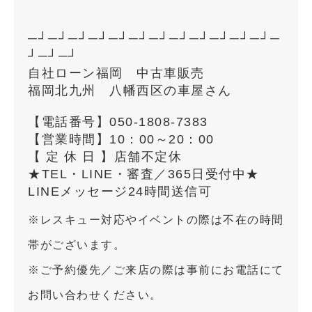
─┘─┘─┘─┘─┘─┘─┘─┘─┘─┘─┘─┘─
┘─┘─┘
自社ローン福岡 中古車販売
福岡北九州 八幡西区の車屋さん
【電話番号】050-1808-7383
【営業時間】10：00～20：00
【 定 休 日 】店舗不定休
★TEL・LINE・審査／365日受付中★
LINEメッセージ24時間送信可
※レスキュー対応やイベントの際は不在の時間
帯がございます。
※ご予約優先／ご来店の際は事前にお電話にて
お問い合わせください。