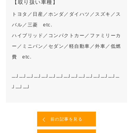
【取り扱い車種】
トヨタ／日産／ホンダ／ダイハツ／スズキ／ス
バル／三菱 etc.
ハイブリッド／コンパクトカー／ファミリーカ
ー／ミニバン／セダン／軽自動車／外車／低燃
費 etc.
─┘─┘─┘─┘─┘─┘─┘─┘─┘─┘─┘─┘─┘─┘─
┘─┘─┘
前の記事を見る