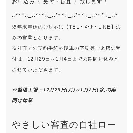
お申込み《 受付・審査 》致します！
,:*~*:,_,:*~*:,_,:*~*:,_,:*~*:,_,:*~*:,_,:*
※年末年始のご対応は【TEL・ﾒｰﾙ・LINE】の
みの営業となります。
※対面での契約手続や現車の下見等ご来店の受
付は、12月29日～1月4日までの期間お休みと
させていただきます。
※整備工場：12月29日(月)～1月7日(水)の期
間は休業
やさしい審査の自社ロー