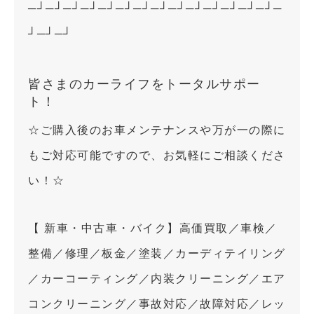
─┘─┘─┘─┘─┘─┘─┘─┘─┘─┘─┘─┘─┘─┘─
┘─┘─┘
皆さまのカーライフをトータルサポー
ト！
☆ご購入後のお車メンテナンスや万が一の際に
もご対応可能ですので、お気軽にご相談くださ
い！☆
【 新車・中古車・バイク】高価買取／車検／
整備／修理／板金／塗装／カーディテイリング
／カーコーティング／内装クリーニング／エア
コンクリーニング／事故対応／故障対応／レッ